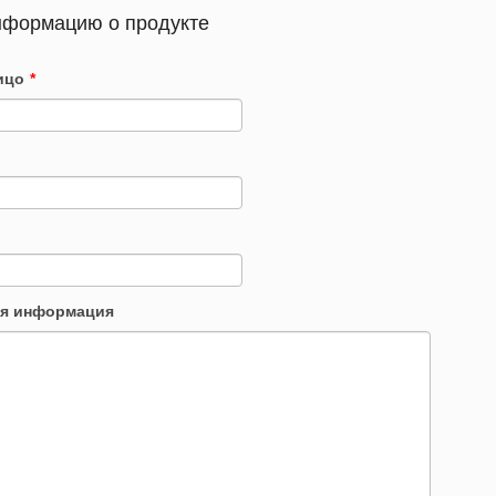
нформацию о продукте
ицо
*
я информация