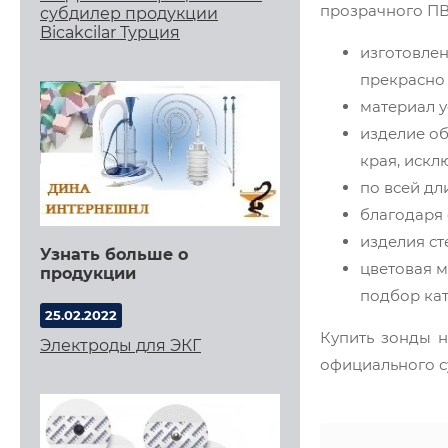
прозрачного ПВ
субдилер продукции
Bicakcilar Турция
изготовлен
прекрасно
материал у
изделие об
края, иск
по всей дл
благодаря 
изделия ст
Узнать больше о
цветовая 
продукции
подбор кат
25.02.2022
Купить зонды н
Электроды для ЭКГ
официального с