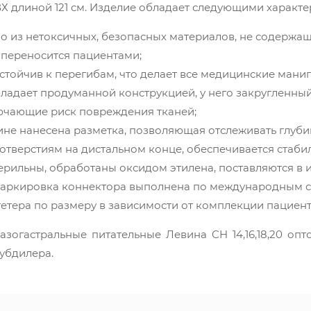
Х длиной 121 см. Изделие обладает следующими характе
о из нетоксичных, безопасных материалов, не содержащи
 переносится пациентами;
стойчив к перегибам, что делает все медицинские ман
ладает продуманной конструкцией, у него закругленный
лючающие риск повреждения тканей;
ине нанесена разметка, позволяющая отслеживать глубин
отверстиям на дистальном конце, обеспечивается стаби
ерильны, обработаны оксидом этилена, поставляются в 
маркировка коннектора выполнена по международным с
етера по размеру в зависимости от комплекции пациент
азогастральные питательные Левина CH 14,16,18,20 о
убдилера.