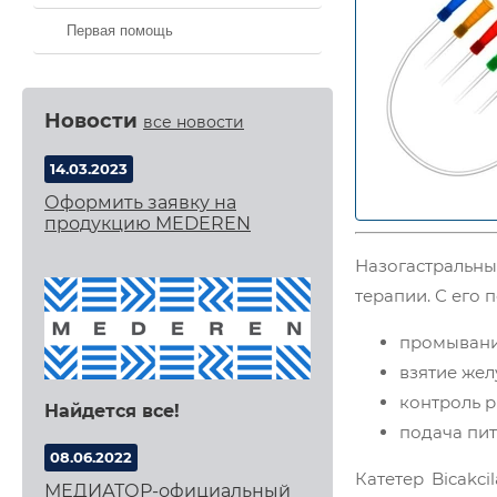
Первая помощь
Новости
все новости
14.03.2023
Оформить заявку на
продукцию MEDEREN
Назогастральн
терапии. С его
промывани
взятие жел
контроль р
Найдется все!
подача пит
08.06.2022
Катетер Bicakc
МЕДИАТОР-официальный