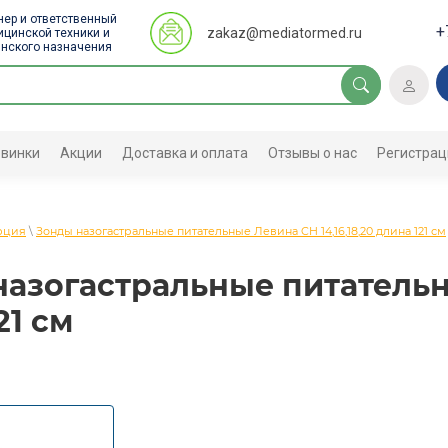
ер и ответственный
+
zakaz@mediatormed.ru
цинской техники и
нского назначения
винки
Акции
Доставка и оплата
Отзывы о нас
Регистрац
урция
\
Зонды назогастральные питательные Левина CH 14,16,18,20 длина 121 см
азогастральные питательны
21 см