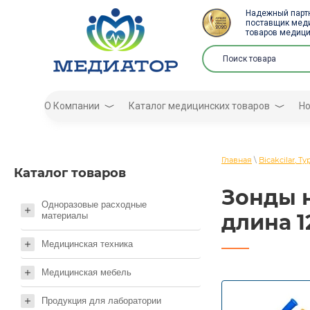
Надежный партн
поставщик меди
товаров медици
О Компании
Каталог медицинских товаров
Но
Главная
\
Bicakcilar, Т
Каталог товаров
Зонды н
Одноразовые расходные
длина 1
материалы
Медицинская техника
Медицинская мебель
Продукция для лаборатории